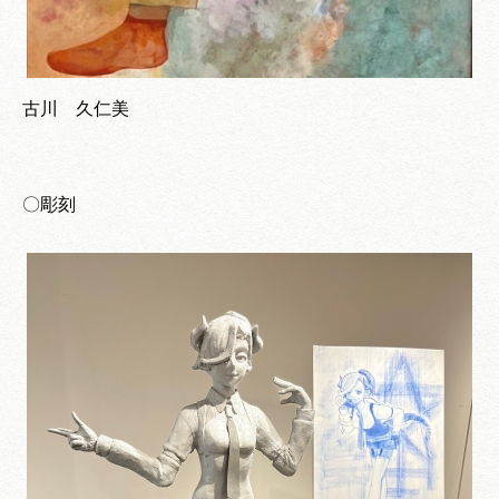
古川 久仁美
〇彫刻