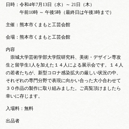
日時：令和4年7月13日（水）～ 21日（木）
午前10時 ～ 午後5時（最終日は午後3時まで）
主催：熊本市くまもと工芸会館
会場：熊本市くまもと工芸会館
内容
崇城大学芸術学部大学院研究科、美術・デザイン専攻
生と留学生1人を加えた１４人による展示会です。１４人
の若者たちが、新型コロナ感染拡大の厳しい状況の中、
それぞれの専門分野で表現に向かい合った大小合わせて
３０作品の製作に取り組みました。ご高覧頂けましたら
幸いに存じます。
入場料：無料
出品者