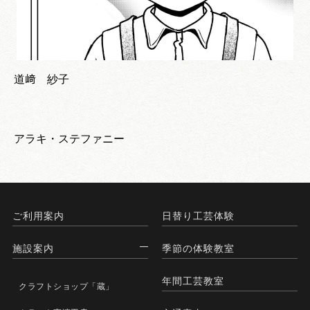
道﨑 紗子
アラキ・ステファニー
ご利用案内
日替り工芸体験
施設案内
季節の体験教室
年間工芸教室
クラフトショップ「蔵」