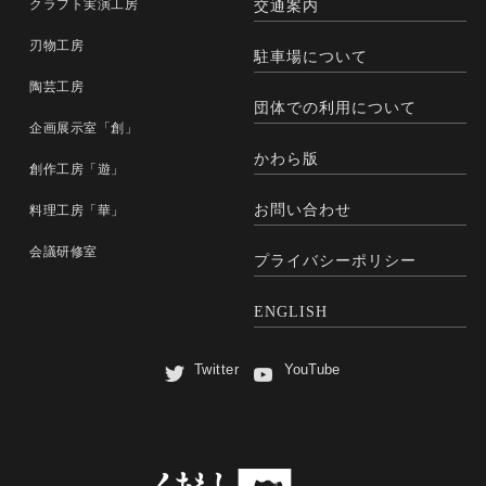
クラフト実演工房
交通案内
刃物工房
駐車場について
陶芸工房
団体での利用について
企画展示室「創」
かわら版
創作工房「遊」
お問い合わせ
料理工房「華」
会議研修室
プライバシーポリシー
ENGLISH
Twitter
YouTube