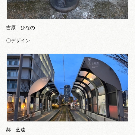
吉原 ひなの
〇デザイン
郝 艺臻